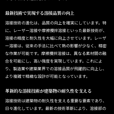
溶接強度向上のための技術的工夫
新技術導入による溶接強度の実証
最新技術で実現する溶接品質の向上
設計の自由度を広げる現代の溶接技術
溶接技術の進化は、品質の向上を確実にしています。特
多様なデザインを可能にする溶接技術
に、レーザー溶接や摩擦攪拌溶接といった最新技術が、
自由度の高い設計を支える技術革新
溶接の精度と耐久性を大幅に向上させています。レーザ
ー溶接は、従来の手法に比べて熱の影響が少なく、精密
溶接技術がもたらす設計の選択肢拡大
な作業が可能です。摩擦攪拌溶接は、異なる素材間の融
新技術導入による設計の可能性拡大
合を可能にし、高い強度を実現しています。これによ
設計の自由度を生かす溶接技術の特徴
り、製造業や建築業界での溶接品質が飛躍的に向上し、
溶接技術が設計イノベーションを促進
より複雑で精緻な設計が可能となっています。
持続可能なインフラを支える溶接の力
環境に配慮した溶接技術の導入
革新的な溶接技術が建築物の耐久性を支える
インフラ長寿命化に貢献する溶接技術
溶接技術は建築物の耐久性を支える重要な要素であり、
持続可能性を実現する溶接技術
日々進化しています。最新の技術革新により、溶接部の