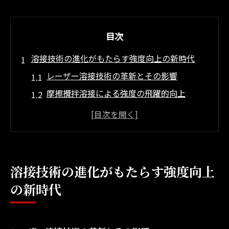
目次
溶接技術の進化がもたらす強度向上の新時代
レーザー溶接技術の革新とその影響
摩擦攪拌溶接による強度の飛躍的向上
最新技術で実現する溶接品質の向上
革新的な溶接技術が建築物の耐久性を支え
る
溶接技術の進化が変える建築設計のアプロ
溶接技術の進化がもたらす強度向上
ーチ
の新時代
溶接強度の向上がもたらす安全性の確保
レーザー溶接が開く建築設計の未来
レーザー溶接がもたらす設計の自由度