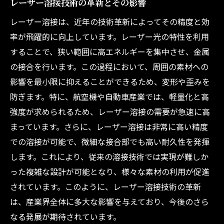
レーザー溶接技術の革新とその影響
建築物の美観と機能性を両立するレーザー
レーザー溶接は、近年の技術革新によってその精度と効
溶接
率が飛躍的に向上しています。レーザー光の特性を利用
レーザー溶接と他の技術の組み合わせによ
することで、狭い範囲に高エネルギーを集中させ、金属
る効果
の接合を行います。この過程において、周囲の素材への
未来の建築におけるレーザー溶接の役割
影響を最小限に抑えることができるため、変形や歪みを
防ぎます。特に、航空機や自動車産業では、軽量化と高
レーザー溶接の利点とその適用範囲
強度が求められるため、レーザー溶接の需要が急速に高
レーザー溶接が変える建築プロセス
まっています。さらに、レーザー溶接は非常に高い精度
摩擦攪拌溶接で実現する持続可能な建築
での溶接が可能で、微細な接合部でも高い耐久性を発揮
持続可能性を高める摩擦攪拌溶接の特性
します。これにより、従来の溶接技術では実現が難しか
環境に優しい摩擦攪拌溶接の技術的進化
った複雑な設計が可能となり、様々な素材の利用が促進
摩擦攪拌溶接による資源の最適利用
されています。このように、レーザー溶接技術の革新
摩擦攪拌溶接がもたらす長寿命構造
は、産業界全体に多大な影響を与えており、今後のさら
未来の持続可能な建築における溶接の役割
なる発展が期待されています。