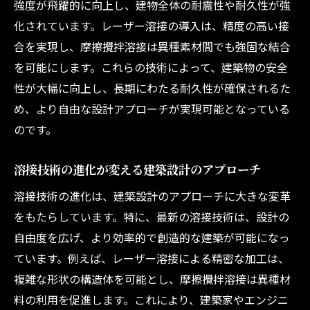
インフラ強化と溶接技術の関連性
強度が飛躍的に向上し、建物全体の耐震性や耐久性が強
化されています。レーザー溶接の導入は、精度の高い接
溶接技術で実現する持続可能な開発
合を実現し、摩擦攪拌溶接は異種素材間でも強固な結合
溶接技術が変えるインフラの未来
を可能にします。これらの技術によって、建築物の安全
溶接技術の革新が建築業界に与える影響
性が大幅に向上し、長期にわたる耐久性が確保されるた
建築業界における溶接技術革新の波
め、より自由な設計アプローチが実現可能となっている
溶接技術革新がもたらす業界の変化
のです。
溶接技術の進化が建設プロセスを刷新
溶接技術の進化が変える建築設計のアプローチ
業界の未来を切り拓く溶接技術
溶接技術革新による建築業界の展望
溶接技術の進化は、建築設計のアプローチに大きな変革
設計から施工までを変える溶接革新の力
をもたらしています。特に、最新の溶接技術は、設計の
自由度を広げ、より効率的で創造的な建築が可能になっ
ています。例えば、レーザー溶接による精密な加工は、
複雑な形状の構造体を可能とし、摩擦攪拌溶接は異種材
料の利用を促進します。これにより、建築家やエンジニ