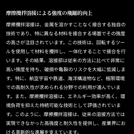
摩擦攪拌溶接とエコ建築のシナジー
摩擦攪拌溶接による強度の飛躍的向上
最新溶接技術が安全性を支える理由
摩擦攪拌溶接は、金属を溶かすことなく接合する独自の
溶接品質の向上がもたらす安全性の確保
技術であり、特に異なる材料を接合する場面でその強度
建築物の耐震性を向上させる溶接技術
の高さが注目されています。この技術は、回転するツー
最新技術の導入と安全基準の強化
ルを使用して材料を攪拌し、一体化することで接合を行
溶接欠陥を防ぐ最新技術の活用法
います。その結果、溶接部は従来の方法に比べて非常に
溶接安全性向上のための技術的進化
高い強度を持ち、破損や亀裂のリスクを大幅に低減しま
溶接技術と安全性の相乗効果
す。特に、航空宇宙や鉄道、海洋構造物など、極限環境
溶接強度を高めるための技術とその実際
での高耐久性が求められる分野での利用が進んでいま
す。また、摩擦攪拌溶接は、エネルギー効率が高く、環
溶接強度を最大化するための最新技術
境負荷を抑えた持続可能な技術として評価されていま
強度試験に基づく溶接技術の選択
す。このように、摩擦攪拌溶接は、従来の溶接方法では
材料特性に応じた溶接方法の最適化
実現できなかった高強度と耐久性を提供し、産業界にお
最新技術による強度向上事例
ける革新的な進展を支えています。