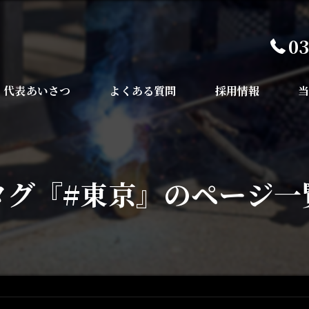
03
代表あいさつ
よくある質問
採用情報
鉄
橋
タグ『#東京』のページ一
鉄
埼
千