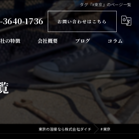
タグ『#東京』のページ一覧
-3640-1736
お問い合わせはこちら
当社の特徴
会社概要
ブログ
コラム
骨工事
梁工事
覧
塔工事
玉の溶接
葉の溶接
東京の溶接なら株式会社ダイチ
#東京