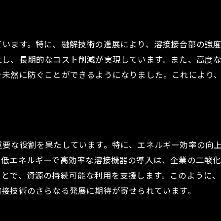
新素材利用による製品寿命の延長
未来を見据えた素材選定と溶接技術
ています。特に、融解技術の進展により、溶接接合部の強
溶接技術の進歩で持続可能な社会実現への一歩
し、長期的なコスト削減が実現しています。また、高度な
持続可能な社会を支える溶接技術
を未然に防ぐことができるようになりました。これにより
環境に配慮した溶接プロセスの重要性
溶接技術が促進するリサイクル率の向上
社会的責任を果たすための溶接技術
溶接技術の進歩がもたらす社会的メリット
重要な役割を果たしています。特に、エネルギー効率の向
未来のための持続可能な溶接技術戦略
、低エネルギーで高効率な溶接機器の導入は、企業の二酸
新しい溶接手法が工場の自動化を加速
ことで、資源の持続可能な利用を支援します。このように
工場自動化を進める溶接技術の進展
溶接技術のさらなる発展に期待が寄せられています。
新しい溶接手法とスマートファクトリー
自動化がもたらす生産プロセスの効率化