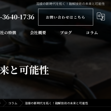
溶接の新時代を拓く！融解技術の未来と可能性
-3640-1736
お問い合わせはこちら
当社の特徴
会社概要
ブログ
コラム
骨工事
梁工事
来と可能性
塔工事
玉の溶接
葉の溶接
チ
コラム
溶接の新時代を拓く！融解技術の未来と可能性