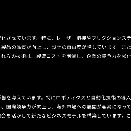
融解技術の進化とエネルギー効率化
溶接におけるAIとロボティクスの革新が切り開く未来
AI技術を活用した溶接の自動化
ロボティクスが実現する精密な溶接プロセス
変化させています。特に、レーザー溶接やフリクションス
AIとロボティクスが変える溶接現場の風景
製品の品質が向上し、設計の自由度が増しています。また
これらの技術は、製造コストを削減し、企業の競争力を強
未来の溶接技術と人材育成の重要性
AIとロボティクスの溶接技術導入事例
溶接技術におけるAI活用の今後の展望
軽量材料と新素材の活用がもたらすエネルギー効率化
影響を与えています。特にロボティクスと自動化技術の導
軽量化材料の選定と溶接技術の相性
り、国際競争力が向上し、海外市場への展開が容易になっ
新素材が拓くエネルギー効率化の可能性
機会を活かして新たなビジネスモデルを構築しています。
溶接技術が支える環境負荷の低減
軽量材料の普及による物流コスト削減