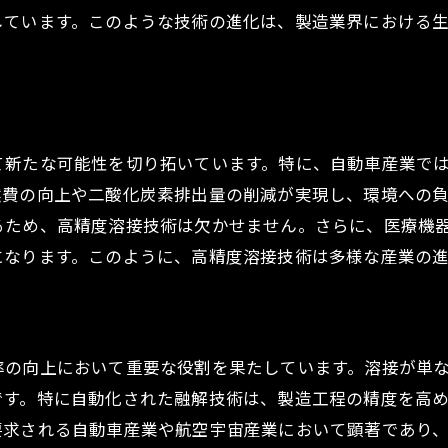
未来の生活を支える溶接技術の進化
しています。このような技術の進化は、製造業界における
溶接技術革新がもたらす日常の変化
生活改善に繋がる溶接技術の応用例
溶接が創造する新しいライフスタイル
未来の溶接技術がもたらす社会的インパクト
て新たな可能性を切り拓いています。特に、自動車産業で
燃費の向上や二酸化炭素排出量の削減が実現し、環境への
るため、高精度溶接技術は欠かせません。さらに、医療機
になります。このように、高精度溶接技術は多様な産業の
率の向上において重要な役割を果たしています。溶接が単
です。特に自動化された融解技術は、製造工程の精度を高
要求される自動車産業や航空宇宙産業において顕著であり