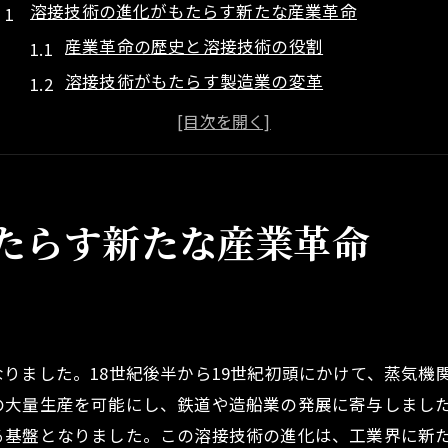
溶接技術の進化がもたらす新たな産業革命
産業革命の歴史と溶接技術の役割
溶接技術がもたらす製造業の変革
新時代の溶接技術とグローバル市場
溶接技術革新による製品品質の向上
溶接技術が推進する持続可能な産業
未来を見据えた溶接技術の導入戦略
たらす新たな産業革命
融解技術の発展で溶接の精密度が飛躍的に向上
融解技術の基本原理と応用
高精度溶接が可能にする産業の進化
融解技術が支える生産効率の向上
りました。18世紀後半から19世紀初頭にかけて、蒸気機
溶接精度向上がもたらす市場競争力
の大量生産を可能にし、鉄道や造船業の発展に寄与しまし
新素材対応のための融解技術の革新
る基盤となりました。この溶接技術の進化は、工業界に新