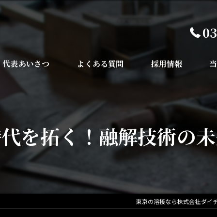
03
代表あいさつ
よくある質問
採用情報
鉄
橋
時代を拓く！融解技術の未
鉄
埼
千
東京の溶接なら株式会社ダイ