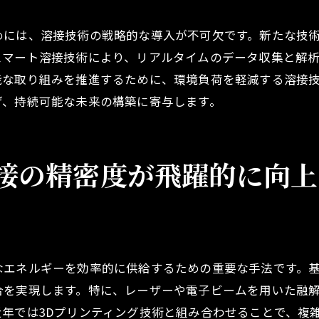
溶接技術とIoTの融合による工場最適化
めには、溶接技術の戦略的な導入が不可欠です。新たな技
溶接手法の変革による人件費削減
スマート溶接技術により、リアルタイムのデータ収集と解
工場自動化を推進するための溶接技術導入
能な取り組みを推進するために、環境負荷を軽減する溶接
労働環境を変える溶接技術のデジタル化
げ、持続可能な未来の構築に寄与します。
デジタル化がもたらす溶接現場の変革
溶接技術のデジタル化と安全性の向上
接の精密度が飛躍的に向上
デジタル技術による労働環境の最適化
溶接技術のデジタル化が創出する新たな職種
デジタル技術と溶接の未来の可能性
溶接技術のデジタル革命とその影響
なエネルギーを効率的に供給するための重要な手法です。
溶接の未来における革新と我々の生活への影響
合を実現します。特に、レーザーや電子ビームを用いた融
溶接技術が生活に与える直接的な影響
年では3Dプリンティング技術と組み合わせることで、複