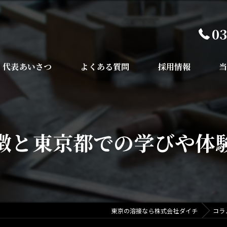
03
代表あいさつ
よくある質問
採用情報
鉄
橋
徴と東京都での学びや体
鉄
埼
千
東京の溶接なら株式会社ダイチ
コラ