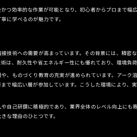
アーク溶接資格取得で広がる仕事の選択肢
全かつ効率的な作業が可能となり、初心者からプロまで幅
東京都で目指せるアーク溶接のキャリアアップ
丁寧に学べるのが魅力です。
アーク溶接技能講習のメリットと必要性
資格取得後の溶接業界での活躍事例
アーク溶接が評価される職場環境の特徴
溶接技術への需要が高まっています。その背景には、精密
東京都で実践する溶接体験の選び方ガイド
技術は、耐久性や省エネルギー性にも優れており、環境負
東京都で人気の溶接体験を賢く選ぶ方法
援や、ものづくり教育の充実が進められています。アーク
安心して参加できる溶接体験講座の特徴
者まで幅広い層が参加しています。こうした環境により、
溶接体験の比較ポイントと選び方
初心者向け溶接体験のおすすめ選定術
入や自己研鑽に積極的であり、業界全体のレベル向上にも
溶接体験がキャリアに役立つ理由とは
大きな理由のひとつです。