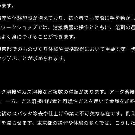
初心者が安心して選べる溶接資格講習とは
います。
初心者でも安心な溶接資格講習の選び方
講座や体験施設が増えており、初心者でも実際に手を動か
東京都で受講できる溶接資格講習の特徴
型ワークショップでは、溶接機器の操作とともに、溶剤の
アーク溶接技能講習を選ぶ際の注意点
スよく身につけることができます。
ガス溶接技能講習と溶接資格の違い
東京都でのものづくり体験や資格取得において重要な第一
溶接資格取得に必要な基本知識まとめ
かり学ぶことが求められます。
ものづくり現場で注目される溶接の魅力
ものづくり現場で活躍する溶接技術とは
溶接が支える現代のものづくりと進化
ーク溶接やガス溶接など複数の種類があります。アーク溶
溶接現場で求められるスキルと資格
す。一方、ガス溶接は酸素と可燃性ガスを用いて金属を加熱
溶接の魅力を体験で実感するポイント
接後のスパッタ除去や仕上げ作業に不可欠な存在です。例
東京都のものづくり現場で注目の溶接
クを減らせます。東京都の講習や体験の多くでは、こうし
アーク溶接資格取得で広がるキャリアパス