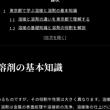
東京都で学ぶ溶接と溶剤の基本知識
溶接と溶剤の違いを東京都で理解する
溶接の基礎知識と溶剤の役割を解説
溶接技術が東京都で注目される理由
東京都で学べる溶接技術の最新動向
初心者が知りたい溶接と溶剤の選び方
溶接を始めるなら知っておきたい体験講座
溶剤の基本知識
東京都で人気の溶接体験講座の特徴とは
溶接体験を安心して選ぶためのポイント
初心者向け溶接体験の選び方ガイド
溶接体験で得られる実践的な学びとは
わるものですが、その役割や性質は大きく異なります。溶
東京都で溶接体験ができる施設の特徴
、溶剤は金属の表面処理や溶接前の洗浄、溶接後の仕上げ