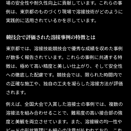
場の安全性や耐久性向上に貢献しています。これらの事
新たな溶接事例が示す成長のヒント
例は、東京都のものづくり現場で溶接技術がどのように
事例を通じて考える溶接技術の拡大性
実践的に活用されているかを示しています。
競技会で評価された溶接事例の特徴とは
東京都では、溶接技能競技会で優秀な成績を収めた事例
が数多く報告されています。これらの事例に共通する特
徴は、極めて高い精度と美しい仕上がり、そして安全性
への徹底した配慮です。競技会では、限られた時間内で
の正確な施工や、独自の工夫を凝らした溶接方法が評価
されます。
例えば、全国大会で入賞した溶接士の事例では、複数の
溶接法を組み合わせることで、難易度の高い接合部の強
度と美観を両立させています。また、溶接線の均一性や
ビードの形状管理にも細心の注意が払われており、これ