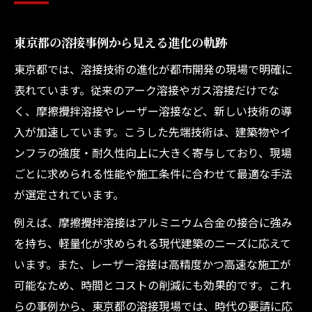
実務現場で進む溶接技術の自動化・AI化
東京都の溶接事例から見える進化の軌跡
精密溶接を実現する東京都の技術力
溶接現場で広がる新技術導入の実態
東京都では、溶接技術の進化が都市開発の現場で明確に
表れています。従来のアーク溶接やガス溶接だけでな
実務で役立つ東京都発の溶接ノウハウ
く、摩擦攪拌溶接やレーザー溶接など、新しい技術の導
溶接現場で役立つ東京都の実践ノウハウ集
入が加速しています。こうした先端技術は、建築物やイ
効率UPを実現する溶接のコツと工夫
ンフラの強度・耐久性向上に大きく寄与しており、現場
実務経験から生まれた溶接ノウハウを解説
ごとに求められる性能や施工条件に合わせて最適な手法
技術者が選ぶ東京都の優れた溶接方法
が選定されています。
現場で重宝される溶接の具体的なポイント
例えば、摩擦攪拌溶接はアルミニウム合金の接合に強み
全国大会優勝を目指す溶接技術の磨き方
を持ち、軽量化が求められる現代建築のニーズに応えて
全国大会優勝を導いた溶接技術習得法
います。また、レーザー溶接は高精度かつ高速な施工が
溶接競技会で実力を発揮する練習法とは
可能なため、時間とコストの削減にも効果的です。これ
優勝者が実践した溶接トレーニングの流儀
らの事例から、東京都の溶接現場では、時代の要請に応