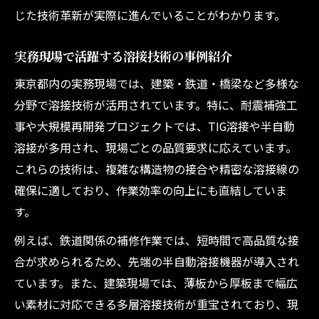
じた技術革新が実際に進んでいることがわかります。
競技会で差がつく溶接スキルの磨き方
東京都発の溶接技術で全国を目指す挑戦
実務現場で活躍する溶接技術の事例紹介
話題の溶接手法から東京都の進化を知る
東京都内の実務現場では、建築・鉄道・橋梁など多様な
注目される溶接手法から東京都の進化を探
分野で溶接技術が活用されています。特に、耐震補強工
る
事や大規模再開発プロジェクトでは、TIG溶接や半自動
新旧融合が生む東京都の溶接技術発展史
溶接が多用され、現場ごとの品質要求に応えています。
最新の溶接手法が現場改革を促進する理由
これらの技術は、複雑な構造物の接合や精密な溶接線の
東京都で広がる話題の溶接技術を解説
確保に適しており、作業効率の向上にも直結していま
溶接手法の多様化がもたらす現場の変化
す。
この事例で学ぶ溶接の新たな可能性
例えば、鉄道関係の補修作業では、短時間で高品質な接
溶接事例から見出す未来技術の可能性
合が求められるため、先端の半自動溶接機器が導入され
東京都の事例が拓く溶接の新展望とは
ています。また、建築現場では、薄板から厚板まで幅広
溶接現場の進化がもたらす可能性を探訪
い素材に対応できる多層溶接技術が重宝されており、現